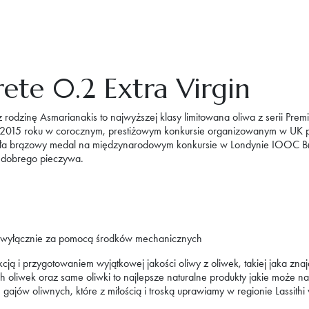
ete 0.2 Extra Virgin
z rodzinę Asmarianakis to najwyższej klasy limitowana oliwa z serii P
 2015 roku w corocznym, prestiżowym konkursie organizowanym w UK pr
ła brązowy medal na międzynarodowym konkursie w Londynie IOOC Br
ą dobrego pieczywa.
, wyłącznie za pomocą środków mechanicznych
ukcją i przygotowaniem wyjątkowej jakości oliwy z oliwek, takiej jaka zn
ch oliwek oraz same oliwki to najlepsze naturalne produkty jakie może
ajów oliwnych, które z miłością i troską uprawiamy w regionie Lassithi