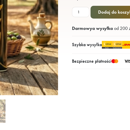
ilość
Dodaj do koszy
Oliwa
extra
Darmowya wysyłka
od 200 z
virgin
Physis
Szybka wysyłka
of
Crete
1L
Bezpieczne płatności