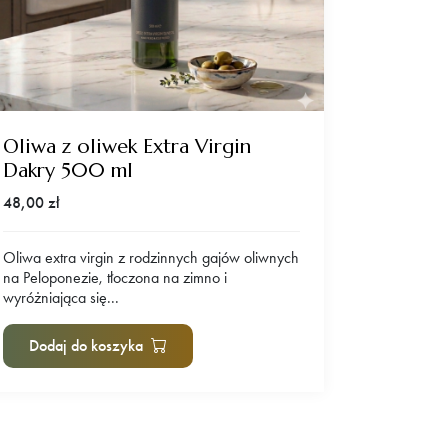
Oliwa z oliwek Extra Virgin
Oliwa z
Dakry 500 ml
250 ml
48,00
zł
27,90
zł
Oliwa extra virgin z rodzinnych gajów oliwnych
Oliwa smak
na Peloponezie, tłoczona na zimno i
dodatkiem b
wyróżniająca się...
oliwę extra.
Dodaj do koszyka
Dodaj