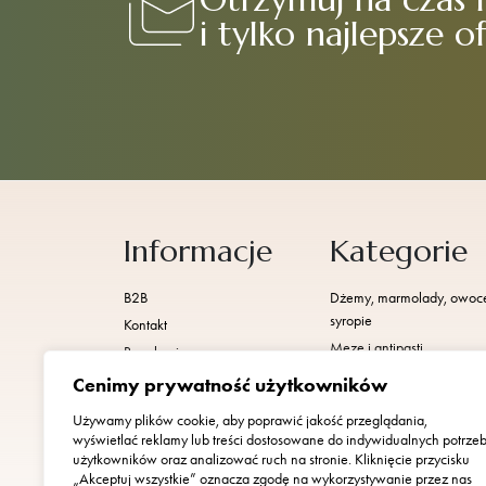
i tylko najlepsze o
Informacje
Kategorie
B2B
Dżemy, marmolady, owoc
syropie
Kontakt
Meze i antipasti
Regulamin
Miody
Polityka prywatności
Cenimy prywatność użytkowników
Naturalne greckie kosmety
Używamy plików cookie, aby poprawić jakość przeglądania,
Nowości
wyświetlać reklamy lub treści dostosowane do indywidualnych potrze
Oliwki i pasty oliwkowe
użytkowników oraz analizować ruch na stronie. Kliknięcie przycisku
„Akceptuj wszystkie” oznacza zgodę na wykorzystywanie przez nas
Oliwy z oliwek