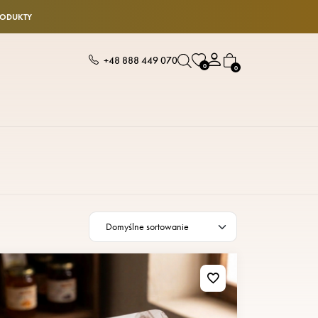
RODUKTY
+48 888 449 070
0
0