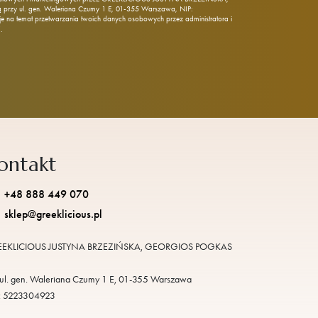
rzy ul. gen. Waleriana Czumy 1 E, 01‑355 Warszawa, NIP:
 na temat przetwarzania twoich danych osobowych przez administratora i
j
.
ontakt
+48 888 449 070
sklep@greeklicious.pl
EKLICIOUS JUSTYNA BRZEZIŃSKA, GEORGIOS POGKAS
ul. gen. Waleriana Czumy 1 E, 01-355 Warszawa
: 5223304923