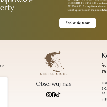
GEORGIOS POGKAS S.C. z siedzibą p
ferty
5223304923. Szczegółowe informacje
tuta
twoich uprawnieniach znajdziesz
K
e w
Obserwuj nas
GRE
ki
S.C.
b
NIP