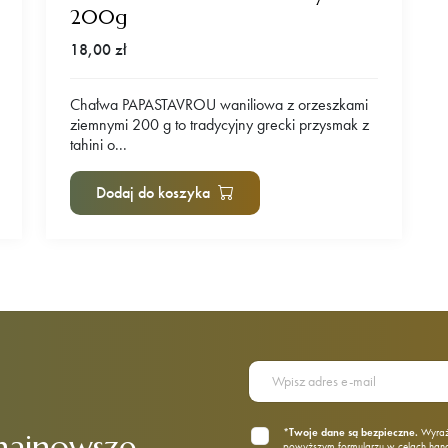
200g
18,00
zł
Chałwa PAPASTAVROU waniliowa z orzeszkami
ziemnymi 200 g to tradycyjny grecki przysmak z
tahini o...
Dodaj do koszyka
*Twoje dane są bezpieczne.
Wyraż
najnowsze
powyższym formularzu w celach ha