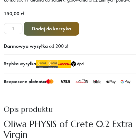
150,00
zł
ilość
Dodaj do koszyka
Exrta
Virgin
Darmowya wysyłka
od 200 zł
Physis
of
Szybka wysyłka
Crete
3L
Bezpieczne płatności
Opis produktu
Oliwa PHYSIS of Crete 0.2 Extra
Virgin