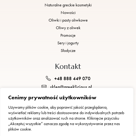
Naturalne greckie kosmetyki
Nowości
Oliwki i pasty oliwkowe
Oliwy z oliwek
Promocje
Sery i jogurty
Słodycze
Kontakt
+48 888 449 070
sklep@greeklicious.pl
Cenimy prywatność użytkowników
GREEKLICIOUS JUSTYNA BRZEZIŃSKA, GEORGIOS POGKAS S.C.
Używamy plików cookie, aby poprawić jakość przeglądania,
ul. gen. Waleriana Czumy 1 E, 01-355 Warszawa
wyświetlać reklamy lub treści dostosowane do indywidualnych potrzeb
NIP: 5223304923
użytkowników oraz analizować ruch na stronie. Kliknięcie przycisku
„Akceptuj wszystkie” oznacza zgodę na wykorzystywanie przez nas
plików cookie.