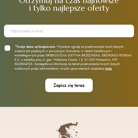
Otrzymuj na czas najnowsze
i tylko najlepsze oferty
*Twoje dane są bezpieczne.
Wyrażam zgodę na przetwarzanie moich danych
osobowych podanych w powyższym formularzu w celach handlowych i
marketingowych przez GREEKLICIOUS JUSTYNA BRZEZIŃSKA, GEORGIOS POGKAS
S.C. z siedzibą przy ul. gen. Waleriana Czumy 1 E, 01‑355 Warszawa, NIP:
5223304923. Szczegółowe informacje na temat przetwarzania twoich danych
tutaj
osobowych przez administratora i twoich uprawnieniach znajdziesz
.