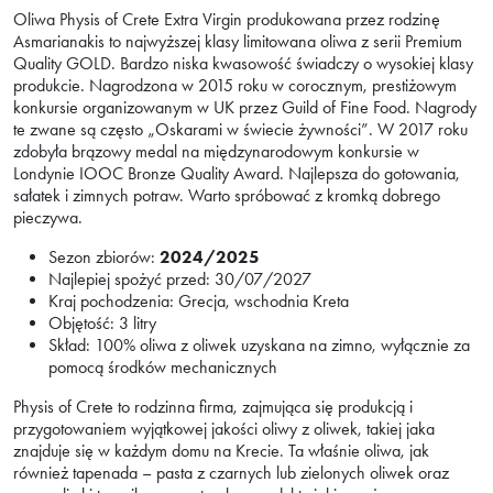
Oliwa Physis of Crete Extra Virgin produkowana przez rodzinę
Asmarianakis to najwyższej klasy limitowana oliwa z serii Premium
Quality GOLD. Bardzo niska kwasowość świadczy o wysokiej klasy
produkcie. Nagrodzona w 2015 roku w corocznym, prestiżowym
konkursie organizowanym w UK przez Guild of Fine Food. Nagrody
te zwane są często „Oskarami w świecie żywności”. W 2017 roku
zdobyła brązowy medal na międzynarodowym konkursie w
Londynie IOOC Bronze Quality Award. Najlepsza do gotowania,
sałatek i zimnych potraw. Warto spróbować z kromką dobrego
pieczywa.
Sezon zbiorów:
2024/2025
Najlepiej spożyć przed: 30/07/2027
Kraj pochodzenia: Grecja, wschodnia Kreta
Objętość: 3 litry
Skład: 100% oliwa z oliwek uzyskana na zimno, wyłącznie za
pomocą środków mechanicznych
Physis of Crete to rodzinna firma, zajmująca się produkcją i
przygotowaniem wyjątkowej jakości oliwy z oliwek, takiej jaka
znajduje się w każdym domu na Krecie. Ta właśnie oliwa, jak
również tapenada – pasta z czarnych lub zielonych oliwek oraz