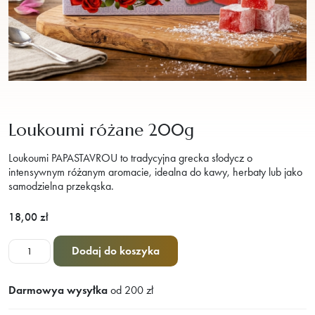
Loukoumi różane 200g
Loukoumi PAPASTAVROU to tradycyjna grecka słodycz o
intensywnym różanym aromacie, idealna do kawy, herbaty lub jako
samodzielna przekąska.
18,00
zł
ilość
Dodaj do koszyka
Loukoumi
różane
Darmowya wysyłka
od 200 zł
200g