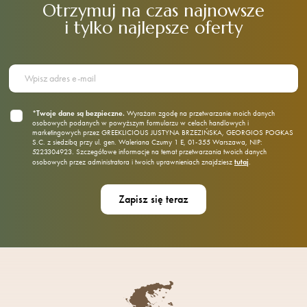
Otrzymuj na czas najnowsze
i tylko najlepsze oferty
*Twoje dane są bezpieczne.
Wyrażam zgodę na przetwarzanie moich danych
osobowych podanych w powyższym formularzu w celach handlowych i
marketingowych przez GREEKLICIOUS JUSTYNA BRZEZIŃSKA, GEORGIOS POGKAS
S.C. z siedzibą przy ul. gen. Waleriana Czumy 1 E, 01‑355 Warszawa, NIP:
5223304923. Szczegółowe informacje na temat przetwarzania twoich danych
tutaj
osobowych przez administratora i twoich uprawnieniach znajdziesz
.