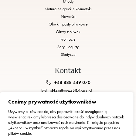
Miody
Naturalne greckie kosmetyki
Nowości
Oliwki i pasty oliwkowe
Oliwy z oliwek
Promocje
Sery i jogurty
Słodycze
Kontakt
+48 888 449 070
sklep@greeklicious.pl
Cenimy prywatność użytkowników
GREEKLICIOUS JUSTYNA BRZEZIŃSKA, GEORGIOS POGKAS S.C.
Używamy plików cookie, aby poprawić jakość przeglądania,
ul. gen. Waleriana Czumy 1 E, 01-355 Warszawa
wyświetlać reklamy lub treści dostosowane do indywidualnych potrzeb
NIP: 5223304923
użytkowników oraz analizować ruch na stronie. Kliknięcie przycisku
„Akceptuj wszystkie” oznacza zgodę na wykorzystywanie przez nas
plików cookie.