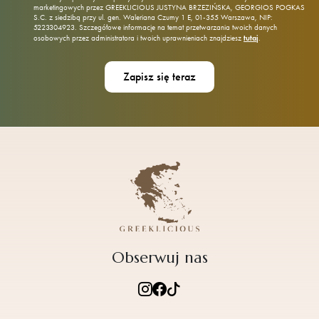
marketingowych przez GREEKLICIOUS JUSTYNA BRZEZIŃSKA, GEORGIOS POGKAS
S.C. z siedzibą przy ul. gen. Waleriana Czumy 1 E, 01‑355 Warszawa, NIP:
5223304923. Szczegółowe informacje na temat przetwarzania twoich danych
tutaj
osobowych przez administratora i twoich uprawnieniach znajdziesz
.
Obserwuj nas