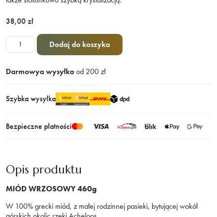
38,00
zł
ilość
Dodaj do koszyka
Miód
wrzosowy
Darmowya wysyłka
od 200 zł
460
g
Szybka wysyłka
Bezpieczne płatności
Opis produktu
MIÓD WRZOSOWY 460g
W 100% grecki miód, z małej rodzinnej pasieki, bytującej wokół
górskich okolic rzeki Acheloos.