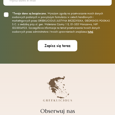
*Twoje dane są bezpieczne.
Wyrażam zgodę na przetwarzanie moich danych
osobowych podanych w powyższym formularzu w celach handlowych i
marketingowych przez GREEKLICIOUS JUSTYNA BRZEZIŃSKA, GEORGIOS POGKAS
S.C. z siedzibą przy ul. gen. Waleriana Czumy 1 E, 01‑355 Warszawa, NIP:
5223304923. Szczegółowe informacje na temat przetwarzania twoich danych
tutaj
osobowych przez administratora i twoich uprawnieniach znajdziesz
.
Obserwuj nas