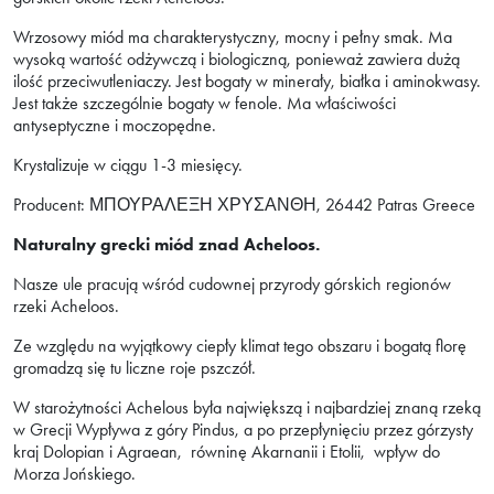
Wrzosowy miód ma charakterystyczny, mocny i pełny smak. Ma
wysoką wartość odżywczą i biologiczną, ponieważ zawiera dużą
ilość przeciwutleniaczy. Jest bogaty w minerały, białka i aminokwasy.
Jest także szczególnie bogaty w fenole. Ma właściwości
antyseptyczne i moczopędne.
Krystalizuje w ciągu 1-3 miesięcy.
Producent: ΜΠΟΥΡΑΛΕΞΗ ΧΡΥΣΑΝΘΗ, 26442 Patras Greece
Naturalny grecki miód znad Acheloos.
Nasze ule pracują wśród cudownej przyrody górskich regionów
rzeki Acheloos.
Ze względu na wyjątkowy ciepły klimat tego obszaru i bogatą florę
gromadzą się tu liczne roje pszczół.
W starożytności Achelous była największą i najbardziej znaną rzeką
w Grecji Wypływa z góry Pindus, a po przepłynięciu przez górzysty
kraj Dolopian i Agraean, równinę Akarnanii i Etolii, wpływ do
Morza Jońskiego.