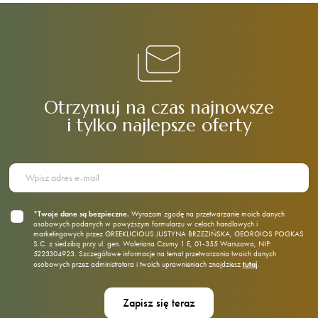
Otrzymuj na czas najnowsze
i tylko najlepsze oferty
*Twoje dane są bezpieczne.
Wyrażam zgodę na przetwarzanie moich danych
osobowych podanych w powyższym formularzu w celach handlowych i
marketingowych przez GREEKLICIOUS JUSTYNA BRZEZIŃSKA, GEORGIOS POGKAS
S.C. z siedzibą przy ul. gen. Waleriana Czumy 1 E, 01‑355 Warszawa, NIP:
5223304923. Szczegółowe informacje na temat przetwarzania twoich danych
tutaj
osobowych przez administratora i twoich uprawnieniach znajdziesz
.