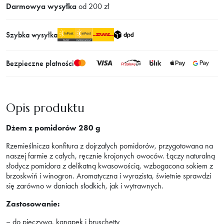
Darmowya wysyłka
od 200 zł
bez
dodatku
Szybka wysyłka
cukru
grecki
280g
Bezpieczne płatności
Opis produktu
Dżem z pomidorów 280 g
Rzemieślnicza konfitura z dojrzałych pomidorów, przygotowana na
naszej farmie z całych, ręcznie krojonych owoców. Łączy naturalną
słodycz pomidora z delikatną kwasowością, wzbogacona sokiem z
brzoskwiń i winogron. Aromatyczna i wyrazista, świetnie sprawdzi
się zarówno w daniach słodkich, jak i wytrawnych.
Zastosowanie:
– do pieczywa, kanapek i bruschetty