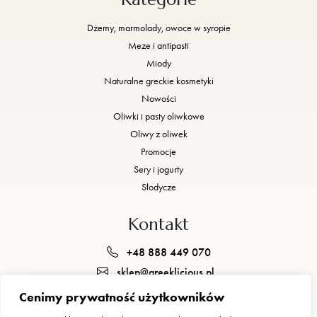
Dżemy, marmolady, owoce w syropie
Meze i antipasti
Miody
Naturalne greckie kosmetyki
Nowości
Oliwki i pasty oliwkowe
Oliwy z oliwek
Promocje
Sery i jogurty
Słodycze
Kontakt
+48 888 449 070
sklep@greeklicious.pl
Cenimy prywatność użytkowników
GREEKLICIOUS JUSTYNA BRZEZIŃSKA, GEORGIOS POGKAS S.C.