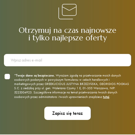
Otrzymuj na czas najnowsze
i tylko najlepsze oferty
*Twoje dane są bezpieczne.
Wyrażam zgodę na przetwarzanie moich danych
osobowych podanych w powyższym formularzu w celach handlowych i
marketingowych przez GREEKLICIOUS JUSTYNA BRZEZIŃSKA, GEORGIOS POGKAS
S.C. z siedzibą przy ul. gen. Waleriana Czumy 1 E, 01‑355 Warszawa, NIP:
5223304923. Szczegółowe informacje na temat przetwarzania twoich danych
tutaj
osobowych przez administratora i twoich uprawnieniach znajdziesz
.