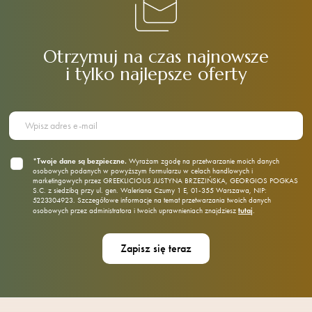
Otrzymuj na czas najnowsze
i tylko najlepsze oferty
*Twoje dane są bezpieczne.
Wyrażam zgodę na przetwarzanie moich danych
osobowych podanych w powyższym formularzu w celach handlowych i
marketingowych przez GREEKLICIOUS JUSTYNA BRZEZIŃSKA, GEORGIOS POGKAS
S.C. z siedzibą przy ul. gen. Waleriana Czumy 1 E, 01‑355 Warszawa, NIP:
5223304923. Szczegółowe informacje na temat przetwarzania twoich danych
tutaj
osobowych przez administratora i twoich uprawnieniach znajdziesz
.