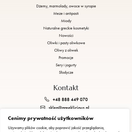
Dżemy, marmolady, owoce w syropie
Meze i antipasti
Miody
Naturalne greckie kosmetyki
Nowości
Oliwki i pasty oliwkowe
Oliwy z oliwek
Promocje
Sery i jogurty
Słodycze
Kontakt
+48 888 449 070
sklep@greeklicious.pl
Cenimy prywatność użytkowników
GREEKLICIOUS JUSTYNA BRZEZIŃSKA, GEORGIOS POGKAS S.C.
Używamy plików cookie, aby poprawić jakość przeglądania,
ul. gen. Waleriana Czumy 1 E, 01-355 Warszawa