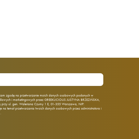
am zgodę na przetwarzanie moich danych osobowych podanych w
ndlowych i marketingowych przez GREEKLICIOUS JUSTYNA BRZEZIŃSKA,
rzy ul. gen. Waleriana Czumy 1 E, 01‑355 Warszawa, NIP:
 na temat przetwarzania twoich danych osobowych przez administratora i
j
.