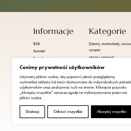
Informacje
Kategorie
B2B
Dżemy, marmolady, owoc
syropie
Kontakt
Meze i antipasti
Regulamin
Miody
Polityka prywatności
Cenimy prywatność użytkowników
Naturalne greckie kosmety
Używamy plików cookie, aby poprawić jakość przeglądania,
Nowości
wyświetlać reklamy lub treści dostosowane do indywidualnych potrze
Oliwki i pasty oliwkowe
użytkowników oraz analizować ruch na stronie. Kliknięcie przycisku
„Akceptuj wszystkie” oznacza zgodę na wykorzystywanie przez nas
Oliwy z oliwek
plików cookie.
Promocje
Sery i jogurty
Dostosuj
Odrzuć wszystkie
Akceptuj wszystko
Słodycze