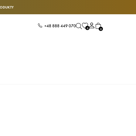
RODUKTY
+48 888 449 070
0
0