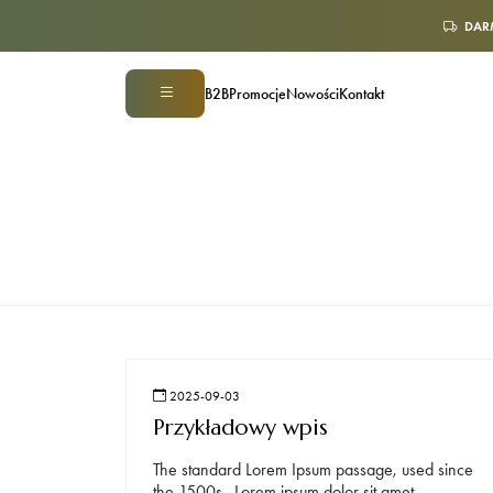
DAR
B2B
Promocje
Nowości
Kontakt
2025-09-03
Przykładowy wpis
The standard Lorem Ipsum passage, used since
the 1500s „Lorem ipsum dolor sit amet,