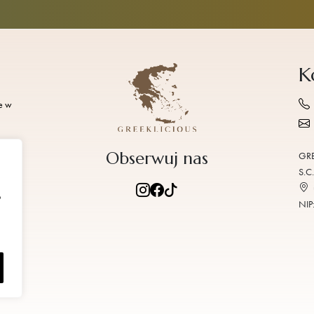
K
e w
Obserwuj nas
GRE
ki
S.C.
b
NIP