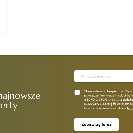
*Twoje dane są bezpieczne.
Wyraż
najnowsze
powyższym formularzu w celach ha
GEORGIOS POGKAS S.C. z siedzibą p
ferty
5223304923. Szczegółowe informacje
tuta
twoich uprawnieniach znajdziesz