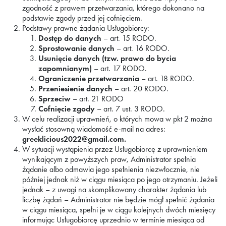
zgodność z prawem przetwarzania, którego dokonano na
podstawie zgody przed jej cofnięciem.
Podstawy prawne żądania Usługobiorcy:
Dostęp do danych
– art. 15 RODO.
Sprostowanie danych
– art. 16 RODO.
Usunięcie danych (tzw. prawo do bycia
zapomnianym)
– art. 17 RODO.
Ograniczenie przetwarzania
– art. 18 RODO.
Przeniesienie danych
– art. 20 RODO.
Sprzeciw
– art. 21 RODO
Cofnięcie zgody
– art. 7 ust. 3 RODO.
W celu realizacji uprawnień, o których mowa w pkt 2 można
wysłać stosowną wiadomość e-mail na adres:
greeklicious2022@gmail.com.
W sytuacji wystąpienia przez Usługobiorcę z uprawnieniem
wynikającym z powyższych praw, Administrator spełnia
żądanie albo odmawia jego spełnienia niezwłocznie, nie
później jednak niż w ciągu miesiąca po jego otrzymaniu. Jeżeli
jednak – z uwagi na skomplikowany charakter żądania lub
liczbę żądań – Administrator nie będzie mógł spełnić żądania
w ciągu miesiąca, spełni je w ciągu kolejnych dwóch miesięcy
informując Usługobiorcę uprzednio w terminie miesiąca od