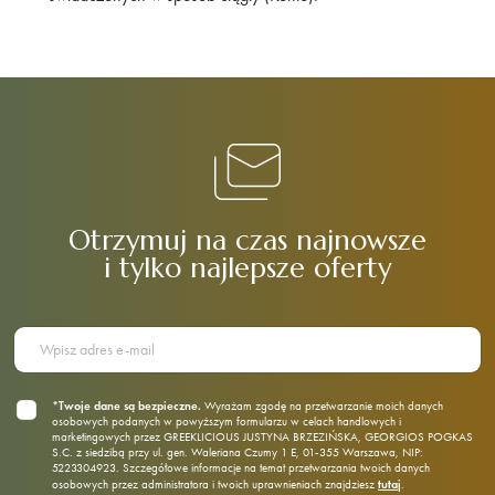
Otrzymuj na czas najnowsze
i tylko najlepsze oferty
*Twoje dane są bezpieczne.
Wyrażam zgodę na przetwarzanie moich danych
osobowych podanych w powyższym formularzu w celach handlowych i
marketingowych przez GREEKLICIOUS JUSTYNA BRZEZIŃSKA, GEORGIOS POGKAS
S.C. z siedzibą przy ul. gen. Waleriana Czumy 1 E, 01‑355 Warszawa, NIP:
5223304923. Szczegółowe informacje na temat przetwarzania twoich danych
tutaj
osobowych przez administratora i twoich uprawnieniach znajdziesz
.