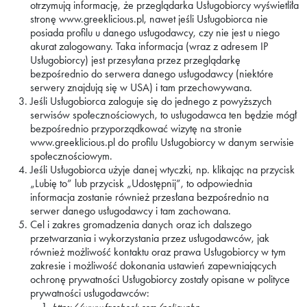
otrzymują informację, że przeglądarka Usługobiorcy wyświetliła
stronę www.greeklicious.pl, nawet jeśli Usługobiorca nie
posiada profilu u danego usługodawcy, czy nie jest u niego
akurat zalogowany. Taka informacja (wraz z adresem IP
Usługobiorcy) jest przesyłana przez przeglądarkę
bezpośrednio do serwera danego usługodawcy (niektóre
serwery znajdują się w USA) i tam przechowywana.
Jeśli Usługobiorca zaloguje się do jednego z powyższych
serwisów społecznościowych, to usługodawca ten będzie mógł
bezpośrednio przyporządkować wizytę na stronie
www.greeklicious.pl do profilu Usługobiorcy w danym serwisie
społecznościowym.
Jeśli Usługobiorca użyje danej wtyczki, np. klikając na przycisk
„Lubię to” lub przycisk „Udostępnij”, to odpowiednia
informacja zostanie również przesłana bezpośrednio na
serwer danego usługodawcy i tam zachowana.
Cel i zakres gromadzenia danych oraz ich dalszego
przetwarzania i wykorzystania przez usługodawców, jak
również możliwość kontaktu oraz prawa Usługobiorcy w tym
zakresie i możliwość dokonania ustawień zapewniających
ochronę prywatności Usługobiorcy zostały opisane w polityce
prywatności usługodawców: