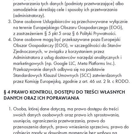
przetwarzania tych danych (podmioty przetwarzające) albo
samodzielnie określają cele i sposoby ich przetwarzania
(administratorzy).
Dane osobowe Usługobiorców są przechowywane wyłącznie
na terenie Europejskiego Obszaru Gospodarczego (EOG),
z zastrzeżeniem § 5 pkt 5 oraz § 6 Polityki Prywatności.
Dane osobowe mogą być przekazywane poza Europejski
Obszar Gospodarczy (EOG), w szczególności do Stanów
Zjednoczonych, w związku z korzystaniem przez
Administratora z usług dostawców narzędzi analitycznych i
marketingowych (np. Google LLC, Meta Platforms Inc.).
Przekazywanie danych odbywa się na podstawie
Standardowych Klauzul Umownych (SCC) zatwierdzonych
przez Komisję Europejską, zgodnie z art. 46 ust. 2 lit. c RODO.
§ 4
PRAWO KONTROLI, DOSTĘPU DO TREŚCI WŁASNYCH
DANYCH ORAZ ICH POPRAWIANIA
Osoba, której dane dotyczą, ma prawo dostępu do treści
swoich danych osobowych oraz prawo ich sprostowania,
usunięcia, ograniczenia przetwarzania, prawo do
przenoszenia danych, prawo wniesienia sprzeciwu, prawo do
cofnięcia zgody w dowolnym momencie bez wpływu na