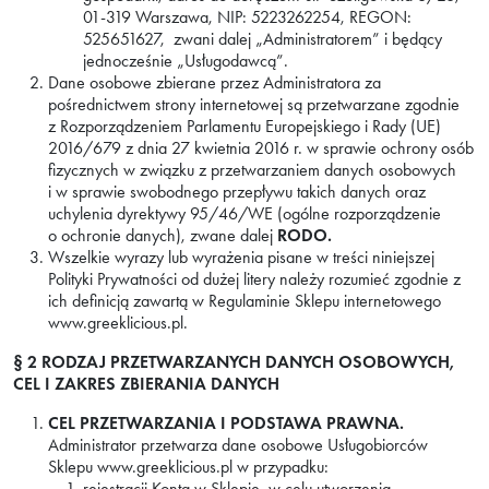
01-319 Warszawa, NIP: 5223262254, REGON:
525651627, zwani dalej „Administratorem” i będący
jednocześnie „Usługodawcą”.
Dane osobowe zbierane przez Administratora za
pośrednictwem strony internetowej są przetwarzane zgodnie
z Rozporządzeniem Parlamentu Europejskiego i Rady (UE)
2016/679 z dnia 27 kwietnia 2016 r. w sprawie ochrony osób
fizycznych w związku z przetwarzaniem danych osobowych
i w sprawie swobodnego przepływu takich danych oraz
uchylenia dyrektywy 95/46/WE (ogólne rozporządzenie
o ochronie danych), zwane dalej
RODO.
Wszelkie wyrazy lub wyrażenia pisane w treści niniejszej
Polityki Prywatności od dużej litery należy rozumieć zgodnie z
ich definicją zawartą w Regulaminie Sklepu internetowego
www.greeklicious.pl.
§ 2
RODZAJ PRZETWARZANYCH DANYCH OSOBOWYCH,
CEL I ZAKRES ZBIERANIA DANYCH
CEL PRZETWARZANIA I PODSTAWA PRAWNA.
Administrator przetwarza dane osobowe Usługobiorców
Sklepu www.greeklicious.pl w przypadku:
rejestracji Konta w Sklepie, w celu utworzenia