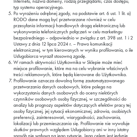
Internetu, nazwa domeny, rodzaj przeglądarki, czas dostępu,
typ systemu operacyjnego.
Po wyrażeniu odrębnej zgody, na podstawie art. 6 ust. 1 lit. a)
RODO dane mogą być przetwarzane również w celu
przesyłania informacji handlowych drogą elektroniczną lub
wykonywania telefonicznych połączeń w celu marketingu
bezpośredniego – odpowiednio w związku z art. 398 ust. 1 i 2
Ustawy z dnia 12 lipca 2024 r. – Prawo komunikacji
elektronicznej, w tym kierowanych w wyniku profilowania, o ile
Usługobiorca wyraził stosowną zgodę.
W ramach aktywności Użytkownika w Sklepie może mieć
miejsce profilowanie, które ma na celu wybranie właściwych
treści reklamowych, które będą kierowane do Użytkownika.
Profilowanie oznacza dowolną formę zautomatyzowanego
przetwarzania danych osobowych, które polega na
wykorzystaniu danych osobowych do oceny niektórych
czynników osobowych osoby fizycznej, w szczególności do
analizy lub prognozy aspektów dotyczących efektów pracy tej
osoby fizycznej, jej sytuacji ekonomicznej, zdrowia, osobistych
preferencji, zainteresowań, wiarygodności, zachowania,
lokalizacji lub przemieszczania się. Profilowanie nie wywołuje
skutków prawnych względem Usługobiorcy ani w inny istotny
sposób nie wpływa na jego sytuację. Jego celem jest jedynie