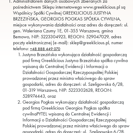
Administratorem danych osobowych zbieranych za
pośrednictwem Sklepu internetowego www.greeklicious.pl są
Wspólnicy Spółki Cywilnej GREEKLICIOUS JUSTYNA
BRZEZIŃSKA, GEORGIOS POGKAS SPÓŁKA CYWILNA,
miejsce wykonywania działalności oraz adres do doręczeń: ul.
gen. Waleriana Czumy 1E, 01-355 Warszawa, gmina
Bemowo, NIP: 5223304923, REGON: 529047029, adres
poczty elektronicznej (e-mail): sklep@greeklicious.pl, numer
telefonu:
+48 888 449 070
Justyna Brzezińska wykonująca działalność gospodarczą
pod firmą Greeklicious Justyna Brzezińska spółka cywilna
wpisaną do Centralnej Ewidencji i Informacji o
Działalności Gospodarczej Rzeczypospolitej Polskiej
prowadzonej przez ministra właściwego do spraw
gospodarki, adres do doręczeń: ul. Szeligowska 6/28,
01-319 Warszawa, NIP: 5223302628, REGON:
528974443, oraz
Georgios Pogkas wykonujący działalność gospodarczą
pod firmą Greeklicious Georgios Pogkas spółka
cywilnaPYTEL wpisaną do Centralnej Ewidencji i
Informacji o Działalności Gospodarczej Rzeczypospolitej
Polskiej prowadzonej przez ministra właściwego do spraw
gospodarki, adres do doręczeń: ul. Szeligowska 6/28,