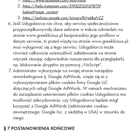
https://www.facebook.com/policy.php
https://help.instagram.com/519522125107875?
helpref=page_content
.
https://policies.google.com/privacy?hl=pl&gl=ZZ
Jeśli Usługobiorca nie chce, aby serwisy społecznościowe
przyporządkowywały dane zebrane w trakcie odwiedzin na
stronie www.greeklicious.pl bezpośrednio jego profilowi w
danym serwisie, to przed wizytą na stronie www.greeklicious.pl
musi wylogować się z tego serwisu. Usługobiorca może
również całkowicie uniemożliwić załadowanie na stronie
wtyczek stosując odpowiednie rozszerzenia dla przeglądarki,
np. blokowanie skryptów za pomocą „NoScript“.
Administrator wykorzystuje na swojej stronie narzędzia
remarketingowe tj. Google AdWords, wiąże się to z
wykorzystywaniem plików cookies firmy Google LLC
dotyczących usługi Google AdWords. W ramach mechanizmu
do zarządzania ustawieniami plików cookies Usługobiorca ma
możliwość zdecydowania, czy Usługodawca będzie mógł
korzystać z Google AdWords (administrator cookies
zewnętrznego: Google Inc. z siedzibą w USA) w stosunku do
niego.
§ 7
POSTANOWIENIA KOŃCOWE