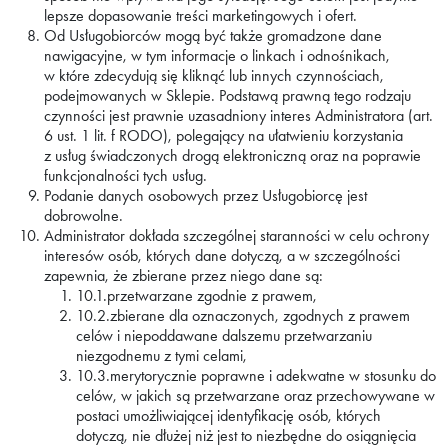
lepsze dopasowanie treści marketingowych i ofert.
Od Usługobiorców mogą być także gromadzone dane
nawigacyjne, w tym informacje o linkach i odnośnikach,
w które zdecydują się kliknąć lub innych czynnościach,
podejmowanych w Sklepie. Podstawą prawną tego rodzaju
czynności jest prawnie uzasadniony interes Administratora (art.
6 ust. 1 lit. f RODO), polegający na ułatwieniu korzystania
z usług świadczonych drogą elektroniczną oraz na poprawie
funkcjonalności tych usług.
Podanie danych osobowych przez Usługobiorcę jest
dobrowolne.
Administrator dokłada szczególnej staranności w celu ochrony
interesów osób, których dane dotyczą, a w szczególności
zapewnia, że zbierane przez niego dane są:
10.1.przetwarzane zgodnie z prawem,
10.2.zbierane dla oznaczonych, zgodnych z prawem
celów i niepoddawane dalszemu przetwarzaniu
niezgodnemu z tymi celami,
10.3.merytorycznie poprawne i adekwatne w stosunku do
celów, w jakich są przetwarzane oraz przechowywane w
postaci umożliwiającej identyfikację osób, których
dotyczą, nie dłużej niż jest to niezbędne do osiągnięcia