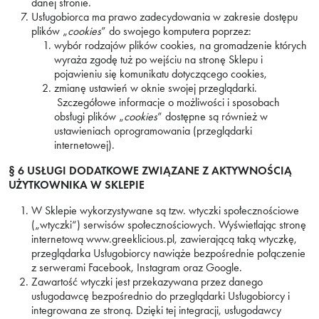
danej stronie.
Usługobiorca ma prawo zadecydowania w zakresie dostępu
plików „
cookies
” do swojego komputera poprzez:
wybór rodzajów plików cookies, na gromadzenie których
wyraża zgodę tuż po wejściu na stronę Sklepu i
pojawieniu się komunikatu dotyczącego cookies,
zmianę ustawień w oknie swojej przeglądarki.
Szczegółowe informacje o możliwości i sposobach
obsługi plików „
cookies
” dostępne są również w
ustawieniach oprogramowania (przeglądarki
internetowej).
§ 6
USŁUGI DODATKOWE ZWIĄZANE Z AKTYWNOŚCIĄ
UŻYTKOWNIKA W SKLEPIE
W Sklepie wykorzystywane są tzw. wtyczki społecznościowe
(„wtyczki“) serwisów społecznościowych. Wyświetlając stronę
internetową www.greeklicious.pl, zawierającą taką wtyczkę,
przeglądarka Usługobiorcy nawiąże bezpośrednie połączenie
z serwerami Facebook, Instagram oraz Google.
Zawartość wtyczki jest przekazywana przez danego
usługodawcę bezpośrednio do przeglądarki Usługobiorcy i
integrowana ze stroną. Dzięki tej integracji, usługodawcy